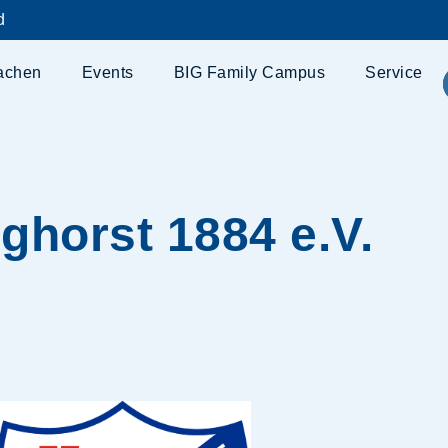
d
achen
Events
BIG Family Campus
Service
ghorst 1884 e.V.