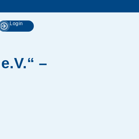
Login
e.V.“ –