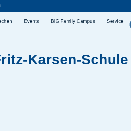
d
achen
Events
BIG Family Campus
Service
ritz-Karsen-Schule 